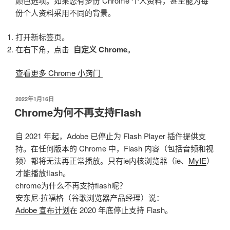
颜色选项。如果您有多份 Chrome 个人资料，甚至能为每
份个人资料采用不同的背景。
打开新标签页。
在右下角，点击
自定义 Chrome
。
查看更多 Chrome
小窍门
发
2022年1月16日
布
Chrome为何不再支持Flash
于
自 2021 年起，Adobe 已停止为 Flash Player 插件提供支
持。在任何版本的 Chrome 中，Flash 内容（包括音频和视
频）都将无法再正常播放。只有ie内核浏览器（ie、
MyIE
）
才能播放flash。
chrome为什么不再支持flash呢？
安东尼·拉福格（谷歌浏览器产品经理）说：
Adobe 宣布计划
在 2020 年底停止支持 Flash。