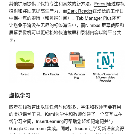
其他扩展提供了保持专注和高效的新方法。
Forest
通过虚拟
植树和奖励来提高生产力，而
Dark Reader
在漫长的工作日
中保护您的眼睛（和睡眠时间）。
Tab Manager Plus
还可
让您免于淹没在无尽的标签海洋中，而
Nimbus 屏幕截图和
屏幕录像机
可以更轻松地快速截屏和录制内容以跨平台共
享。
虚拟学习
随着在线教育比以往任何时候都多，学生和教师需要有用
的虚拟课堂工具。
Kami
为学生和教师创建了一个交互式在
线学习空间，
InsertLearning
可帮助您轻松记笔记并与
Google Classroom 集成。同时，
Toucan
让学习新语言变得