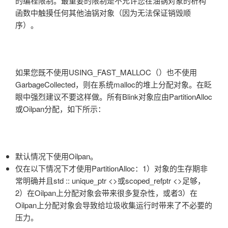
的编程限制。最重要的限制是不允许您在油锅对象的析构
函数中触摸任何其他油锅对象（因为无法保证销毁顺
序）。
如果您既不使用USING_FAST_MALLOC（）也不使用
GarbageCollected，则在系统malloc的堆上分配对象。在眨
眼中强烈建议不要这样做。所有Blink对象应由PartitionAlloc
或Oilpan分配，如下所示：
默认情况下使用Oilpan。
仅在以下情况下才使用PartitionAlloc：1）对象的生存期非
常明确并且std :: unique_ptr <>或scoped_refptr <>足够，
2）在Oilpan上分配对象会带来很多复杂性，或者3）在
Oilpan上分配对象会导致给垃圾收集运行时带来了不必要的
压力。