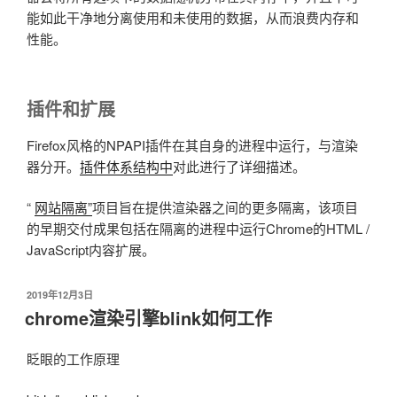
能如此干净地分离使用和未使用的数据，从而浪费内存和
性能。
插件和扩展
Firefox风格的NPAPI插件在其自身的进程中运行，与渲染
器分开。
插件体系结构中
对此进行了详细描述。
“
网站隔离”
项目旨在提供渲染器之间的更多隔离，该项目
的早期交付成果包括在隔离的进程中运行Chrome的HTML /
JavaScript内容扩展。
发
2019年12月3日
布
chrome渲染引擎blink如何工作
于
眨眼的工作原理