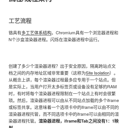
工艺流程
铬具有
多工艺体系结构
。Chromium具有一个浏览器进程和
N个沙盒渲染器进程。闪烁在渲染器进程中运行。
创建了多少个渲染器进程？出于安全原因，隔离跨站点文
档之间的内存地址区域非常重要（这称为
Site Isolation
）。
从概念上讲，每个渲染器过程最多应专用于一个站点。但
是实际上，当用户打开太多标签页或设备没有足够的RAM
时，有时将每个渲染器进程限制在一个站点上有时会很繁
琐。然后，渲染器进程可以由从不同站点加载的多个iframe
或标签共享。这意味着一个选项卡中的iframe可以由不同的
渲染器进程托管，而不同选项卡中的iframe可以由相同的渲
染器进程托管。
渲染器进程，iframe和Tab之间没有1：1映
射
。