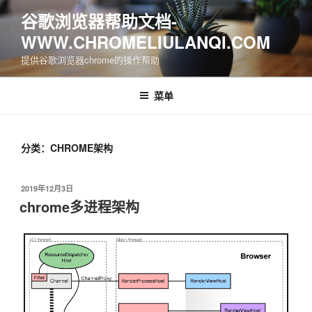
跳
谷歌浏览器帮助文档-
至
WWW.CHROMELIULANQI.COM
内
容
提供谷歌浏览器chrome的操作帮助
菜单
分类：CHROME架构
发
2019年12月3日
布
chrome多进程架构
于