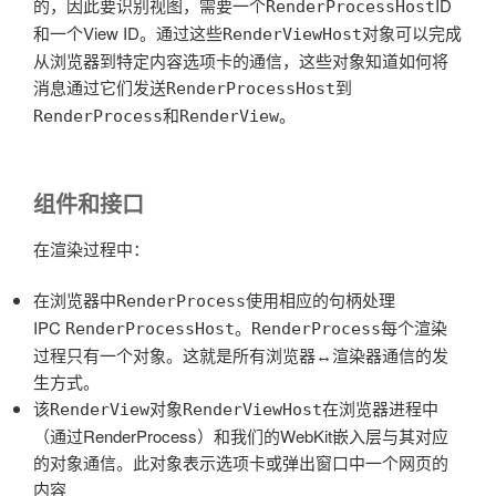
的，因此要识别视图，需要一个
ID
RenderProcessHost
和一个View ID。通过这些
对象可以完成
RenderViewHost
从浏览器到特定内容选项卡的通信，这些对象知道如何将
消息通过它们发送
到
RenderProcessHost
和
。
RenderProcess
RenderView
组件和接口
在渲染过程中：
在浏览器中
使用相应的句柄处理
RenderProcess
IPC
。
每个渲染
RenderProcessHost
RenderProcess
过程只有一个对象。这就是所有浏览器↔渲染器通信的发
生方式。
该
对象
在浏览器进程中
RenderView
RenderViewHost
（通过
RenderProcess
）和我们的WebKit嵌入层与其对应
的对象通信。此对象表示选项卡或弹出窗口中一个网页的
内容