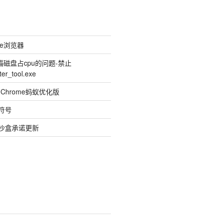
me浏览器
扫描磁盘占cpu的问题-禁止
ter_tool.exe
hrome蚂蚁优化版
情符号
私沙盒承诺更新