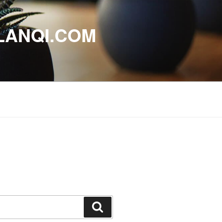
ANQI.COM
搜
索