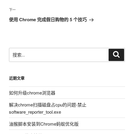
导
篇
航
文
下
下一
章
一
使用 Chrome 完成假日购物的 5 个技巧
篇
文
章
搜
搜
索
索：
近期文章
如何升级chrome浏览器
解决chrome扫描磁盘占cpu的问题-禁止
software_reporter_tool.exe
油猴脚本安装到Chrome蚂蚁优化版