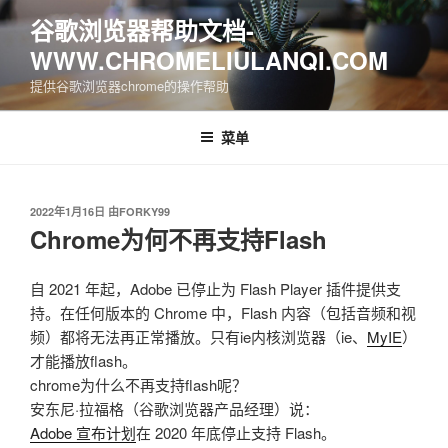
跳
谷歌浏览器帮助文档-
至
WWW.CHROMELIULANQI.COM
内
容
提供谷歌浏览器chrome的操作帮助
菜单
发
2022年1月16日
由
FORKY99
布
Chrome为何不再支持Flash
于
自 2021 年起，Adobe 已停止为 Flash Player 插件提供支
持。在任何版本的 Chrome 中，Flash 内容（包括音频和视
频）都将无法再正常播放。只有ie内核浏览器（ie、
MyIE
）
才能播放flash。
chrome为什么不再支持flash呢？
安东尼·拉福格（谷歌浏览器产品经理）说：
Adobe 宣布计划
在 2020 年底停止支持 Flash。