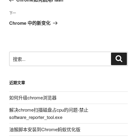
导
篇
航
文
下
下一
章
一
Chrome 中的新变化
篇
文
章
搜
搜
索
索：
近期文章
如何升级chrome浏览器
解决chrome扫描磁盘占cpu的问题-禁止
software_reporter_tool.exe
油猴脚本安装到Chrome蚂蚁优化版